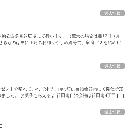
過去情報
田不動公園多目的広場にて行います。（荒天の場合は翌12日（月・
やせるものは主に正月のお飾りやしめ縄等で、家庭ゴミを始めビ
過去情報
をプレゼント☆晴れていれば外で，雨の時は自治会館内にて開催予定
ました。 お菓子もらえるよ 荏田南自治会館は荏田南4丁目 […]
過去情報
た！！