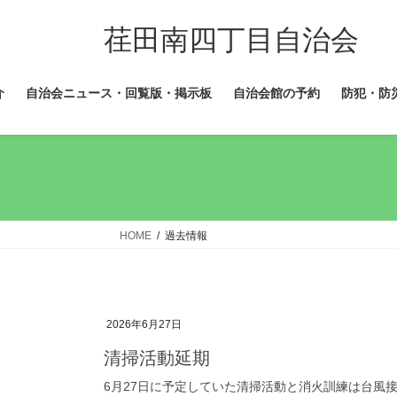
コ
ナ
ン
ビ
荏田南四丁目自治会
テ
ゲ
ン
ー
介
自治会ニュース・回覧版・掲示板
自治会館の予約
防犯・防
ツ
シ
へ
ョ
ス
ン
キ
に
ッ
移
プ
動
HOME
過去情報
2026年6月27日
清掃活動延期
6月27日に予定していた清掃活動と消火訓練は台風接